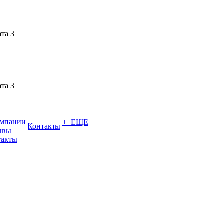
ата 3
ата 3
омпании
+ ЕЩЕ
Контакты
ывы
такты