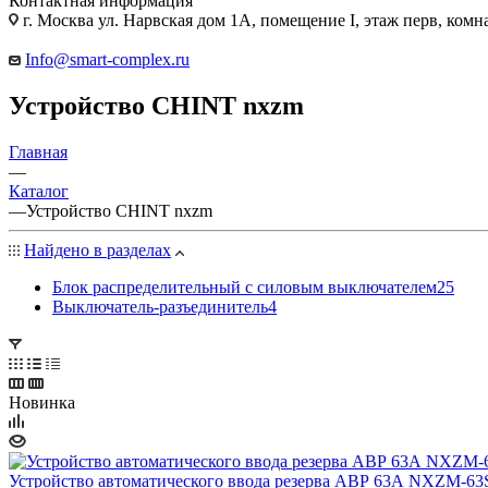
Контактная информация
г. Москва ул. Нарвская дом 1А, помещение I, этаж перв, комн
Info@smart-complex.ru
Устройство CHINT nxzm
Главная
—
Каталог
—
Устройство CHINT nxzm
Найдено в разделах
Блок распределительный с силовым выключателем
25
Выключатель-разъединитель
4
Новинка
Устройство автоматического ввода резерва АВР 63А NXZM-63