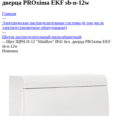
дверца PROxima EKF sb-n-12w
Главная
—
Электрические распределительные системы (в том числе
электроустановочное оборудование)
—
Щиток распределительный малогабаритный
—
Щит ЩРН-П-12 "SlimBox" IP41 бел. дверца PROxima EKF
sb-n-12w
Новинка