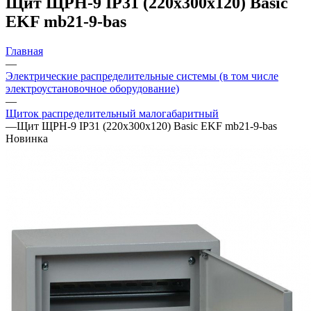
Щит ЩРН-9 IP31 (220х300х120) Basic
EKF mb21-9-bas
Главная
—
Электрические распределительные системы (в том числе
электроустановочное оборудование)
—
Щиток распределительный малогабаритный
—
Щит ЩРН-9 IP31 (220х300х120) Basic EKF mb21-9-bas
Новинка