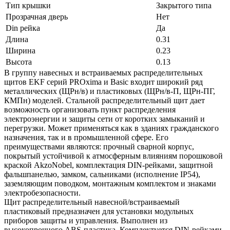
Тип крышки
Закрытого типа
Прозрачная дверь
Нет
Din рейка
Да
Длина
0.31
Ширина
0.23
Высота
0.13
В группу навесных и встраиваемых распределительных
щитов EKF серий PROxima и Basic входит широкий ряд
металлических (ЩРн/в) и пластиковых (ЩРн/в-П, ЩРн-ПГ,
КМПн) моделей. Стальной распределительный щит дает
возможность организовать пункт распределения
электроэнергии и защиты сети от коротких замыканий и
перегрузки. Может применяться как в зданиях гражданского
назначения, так и в промышленной сфере. Его
преимуществами являются: прочный сварной корпус,
покрытый устойчивой к атмосферным влияниям порошковой
краской AkzoNobel, комплектация DIN-рейками, защитной
фальшпанелью, замком, сальниками (исполнение IP54),
заземляющим поводком, монтажным комплектом и знаками
электробезопасности.
Щит распределительный навесной/встраиваемый
пластиковый предназначен для установки модульных
приборов защиты и управления. Выполнен из
высокопрочного ABS-пластика. Комплектуется DIN-рейками