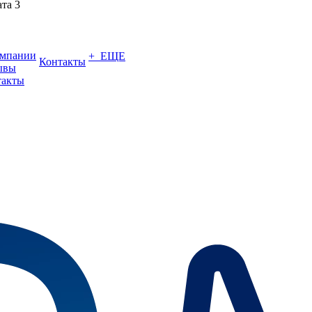
ата 3
омпании
+ ЕЩЕ
Контакты
ывы
такты