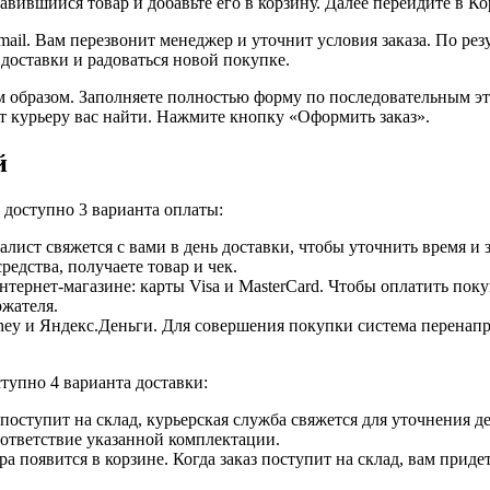
вившийся товар и добавьте его в корзину. Далее перейдите в К
ail. Вам перезвонит менеджер и уточнит условия заказа. По ре
 доставки и радоваться новой покупке.
образом. Заполняете полностью форму по последовательным этап
т курьеру вас найти. Нажмите кнопку «Оформить заказ».
й
доступно 3 варианта оплаты:
лист свяжется с вами в день доставки, чтобы уточнить время и
едства, получаете товар и чек.
ернет-магазине: карты Visa и MasterCard. Чтобы оплатить поку
ржателя.
ey и Яндекс.Деньги. Для совершения покупки система перенапра
тупно 4 варианта доставки:
ар поступит на склад, курьерская служба свяжется для уточнения
оответствие указанной комплектации.
 появится в корзине. Когда заказ поступит на склад, вам приде