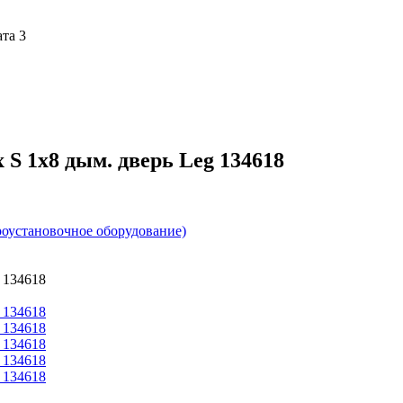
ата 3
S 1х8 дым. дверь Leg 134618
роустановочное оборудование)
 134618