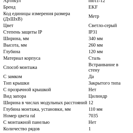
Артикул
mb11-12
Бренд
EKF
Код единицы измерения размера
Метр
(ДхШхВ)
Цвет
Светло-серый
Степень защиты IP
IP31
Ширина, мм
340 мм
Высота, мм
260 мм
Глубина
120 мм
Материал корпуса
Сталь
Встраивание в
Способ монтажа
стену
С замком
Да
Тип крышки
Закрытого типа
С прозрачной крышкой
Нет
Вид запора
Цилиндр
Ширина в числах модульных расстояний
12
Глубина монтажа, установки, мм
110 мм
Номер цвета ral
7035
С монтажной панелью
Нет
Количество рядов
1