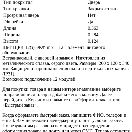
Тип покрытия
Дверь
Тип крышки
Закрытого типа
Прозрачная дверь
Нет
Din рейка
Да
Длина
0.363
Ширина
0.284
Высота
0.124
Щит ЩРВ-12(з) ЭКФ mb11-12 – элемент щитового
оборудования.
Встраиваемый, с дверцей и замком. Изготовлен из
металлического сплава, серого цвета. Размеры: 260 х 120 х 340
мм. Защищен от проникновения пыли и вертикальных капель
(IP31).
Возможно подключение 12 модулей.
Для покупки товара в нашем интернет-магазине выберите
понравившийся товар и добавьте его в корзину. Далее
перейдите в Корзину и нажмите на «Оформить заказ» или
«Быстрый заказ».
Когда оформляете быстрый заказ, напишите ФИО, телефон и
e-mail. Вам перезвонит менеджер и уточнит условия заказа.
По результатам разговора вам придет подтверждение
оформления товара на почту или через СМС. Теперь останется