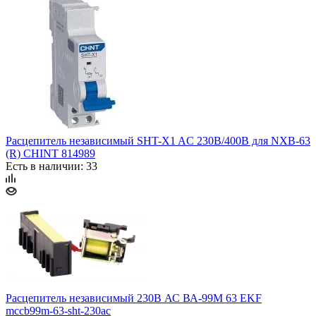
Расцепитель независимый SHT-X1 AC 230В/400В для NXB-63
(R) CHINT 814989
Есть в наличии: 33
Расцепитель независимый 230В АС ВА-99М 63 EKF
mccb99m-63-sht-230ac