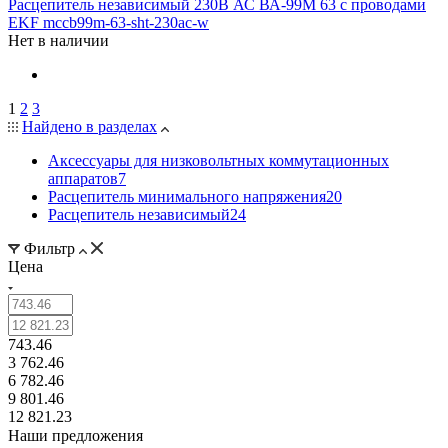
Расцепитель независимый 230В АС ВА-99М 63 с проводами
EKF mccb99m-63-sht-230ac-w
Нет в наличии
1
2
3
Найдено в разделах
Аксессуары для низковольтных коммутационных
аппаратов
7
Расцепитель минимального напряжения
20
Расцепитель независимый
24
Фильтр
Цена
743.46
3 762.46
6 782.46
9 801.46
12 821.23
Наши предложения