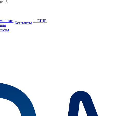
ата 3
омпании
+ ЕЩЕ
Контакты
ывы
такты