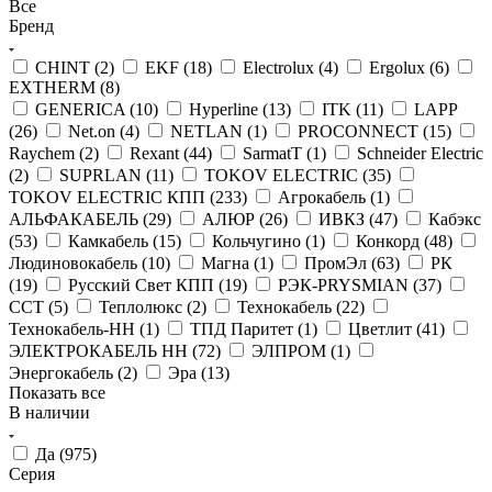
Все
Бренд
CHINT (
2
)
EKF (
18
)
Electrolux (
4
)
Ergolux (
6
)
EXTHERM (
8
)
GENERICA (
10
)
Hyperline (
13
)
ITK (
11
)
LAPP
(
26
)
Net.on (
4
)
NETLAN (
1
)
PROCONNECT (
15
)
Raychem (
2
)
Rexant (
44
)
SarmatT (
1
)
Schneider Electric
(
2
)
SUPRLAN (
11
)
TOKOV ELECTRIC (
35
)
TOKOV ELECTRIC КПП (
233
)
Агрокабель (
1
)
АЛЬФАКАБЕЛЬ (
29
)
АЛЮР (
26
)
ИВКЗ (
47
)
Кабэкс
(
53
)
Камкабель (
15
)
Кольчугино (
1
)
Конкорд (
48
)
Людиновокабель (
10
)
Магна (
1
)
ПромЭл (
63
)
РК
(
19
)
Русский Свет КПП (
19
)
РЭК-PRYSMIAN (
37
)
ССТ (
5
)
Теплолюкс (
2
)
Технокабель (
22
)
Технокабель-НН (
1
)
ТПД Паритет (
1
)
Цветлит (
41
)
ЭЛЕКТРОКАБЕЛЬ НН (
72
)
ЭЛПРОМ (
1
)
Энергокабель (
2
)
Эра (
13
)
Показать все
В наличии
Да (
975
)
Серия