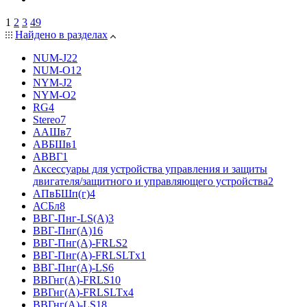
1
2
3
49
Найдено в разделах
NUM-J
22
NUM-О
12
NYM-J
2
NYM-O
2
RG
4
Stereo
7
ААШв
7
АВБШв
1
АВВГ
1
Аксессуары для устройства управления и защиты
двигателя/защитного и управляющего устройства
2
АПвБШп(г)
4
АСБл
8
ВВГ-Пнг-LS(А)
3
ВВГ-Пнг(А)
16
ВВГ-Пнг(А)-FRLS
2
ВВГ-Пнг(А)-FRLSLTx
1
ВВГ-Пнг(А)-LS
6
ВВГнг(А)-FRLS
10
ВВГнг(А)-FRLSLTx
4
ВВГнг(А)-LS
18