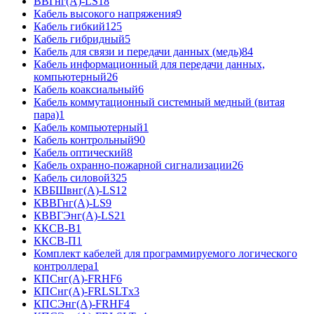
ВВГнг(А)-LS
18
Кабель высокого напряжения
9
Кабель гибкий
125
Кабель гибридный
5
Кабель для связи и передачи данных (медь)
84
Кабель информационный для передачи данных,
компьютерный
26
Кабель коаксиальный
6
Кабель коммутационный системный медный (витая
пара)
1
Кабель компьютерный
1
Кабель контрольный
90
Кабель оптический
8
Кабель охранно-пожарной сигнализации
26
Кабель силовой
325
КВБШвнг(А)-LS
12
КВВГнг(А)-LS
9
КВВГЭнг(А)-LS
21
ККСВ-В
1
ККСВ-П
1
Комплект кабелей для программируемого логического
контроллера
1
КПСнг(А)-FRHF
6
КПСнг(А)-FRLSLTx
3
КПСЭнг(А)-FRHF
4