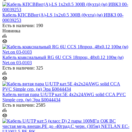
Кабель КПСВВнг(А)-LS 1х2х0.5 300В (бухта) (м) ИВКЗ 00-
00039253
Есть в наличии: 190
Новинка
Кабель коаксиальный RG 6U CCS 18проц. 48х0.12 100м (м)
Net.on 03-0103
Есть в наличии: 325
Кабель витая пара U/UTP кат.5E 4х2х24AWG solid CCA PVC
Simple сер. (м) Эра Б0044434
Есть в наличии: 2585