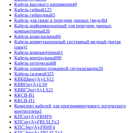
Кабель высокого напряжения
9
Кабель гибкий
125
Кабель гибридный
5
Кабель для связи и передачи данных (медь)
84
Кабель информационный для передачи данных,
компьютерный
26
Кабель коаксиальный
6
Кабель коммутационный системный медный (витая
пара)
1
Кабель компьютерный
1
Кабель контрольный
90
Кабель оптический
8
Кабель охранно-пожарной сигнализации
26
Кабель силовой
325
КВБШвнг(А)-LS
12
КВВГнг(А)-LS
9
КВВГЭнг(А)-LS
21
ККСВ-В
1
ККСВ-П
1
Комплект кабелей для программируемого логического
контроллера
1
КПСнг(А)-FRHF
6
КПСнг(А)-FRLSLTx
3
КПСЭнг(А)-FRHF
4
КПСЭнг(А)-FRLSLTx
4