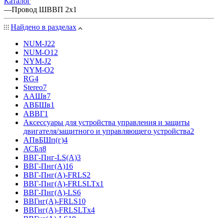
Каталог
—
Провод ШВВП 2х1
Найдено в разделах
NUM-J
22
NUM-О
12
NYM-J
2
NYM-O
2
RG
4
Stereo
7
ААШв
7
АВБШв
1
АВВГ
1
Аксессуары для устройства управления и защиты
двигателя/защитного и управляющего устройства
2
АПвБШп(г)
4
АСБл
8
ВВГ-Пнг-LS(А)
3
ВВГ-Пнг(А)
16
ВВГ-Пнг(А)-FRLS
2
ВВГ-Пнг(А)-FRLSLTx
1
ВВГ-Пнг(А)-LS
6
ВВГнг(А)-FRLS
10
ВВГнг(А)-FRLSLTx
4