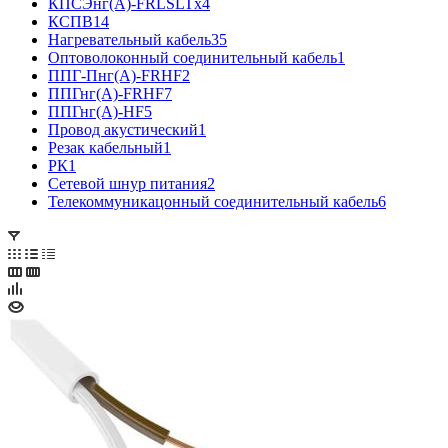
КПСЭнг(А)-FRLSLTx
4
КСПВ
14
Нагревательный кабель
35
Оптоволоконный соединительный кабель
1
ППГ-Пнг(А)-FRHF
2
ППГнг(А)-FRHF
7
ППГнг(А)-HF
5
Провод акустический
1
Резак кабельный
1
РК
1
Сетевой шнур питания
2
Телекоммуникацонный соединительный кабель
6