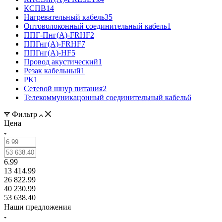
КСПВ
14
Нагревательный кабель
35
Оптоволоконный соединительный кабель
1
ППГ-Пнг(А)-FRHF
2
ППГнг(А)-FRHF
7
ППГнг(А)-HF
5
Провод акустический
1
Резак кабельный
1
РК
1
Сетевой шнур питания
2
Телекоммуникацонный соединительный кабель
6
Фильтр
Цена
6.99
13 414.99
26 822.99
40 230.99
53 638.40
Наши предложения