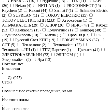
GENERICA (
10
)
Hyperline (
13
)
ITK (
11
)
LAPP
(
26
)
Net.on (
4
)
NETLAN (
1
)
PROCONNECT (
15
)
Raychem (
2
)
Rexant (
44
)
SarmatT (
1
)
Schneider Electric
(
2
)
SUPRLAN (
11
)
TOKOV ELECTRIC (
35
)
TOKOV ELECTRIC КПП (
233
)
Агрокабель (
1
)
АЛЬФАКАБЕЛЬ (
29
)
АЛЮР (
26
)
ИВКЗ (
47
)
Кабэкс
(
53
)
Камкабель (
15
)
Кольчугино (
1
)
Конкорд (
48
)
Людиновокабель (
10
)
Магна (
1
)
ПромЭл (
63
)
РК
(
19
)
Русский Свет КПП (
19
)
РЭК-PRYSMIAN (
37
)
ССТ (
5
)
Теплолюкс (
2
)
Технокабель (
22
)
Технокабель-НН (
1
)
ТПД Паритет (
1
)
Цветлит (
41
)
ЭЛЕКТРОКАБЕЛЬ НН (
72
)
ЭЛПРОМ (
1
)
Энергокабель (
2
)
Эра (
13
)
Показать все
В наличии
Да (
975
)
Серия
Номинальное сечение проводника, кв.мм
Изоляция жилы
Количество жил