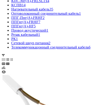
КПСЭнг(А)-FRLSLTx
4
КСПВ
14
Нагревательный кабель
35
Оптоволоконный соединительный кабель
1
ППГ-Пнг(А)-FRHF
2
ППГнг(А)-FRHF
7
ППГнг(А)-HF
5
Провод акустический
1
Резак кабельный
1
РК
1
Сетевой шнур питания
2
Телекоммуникацонный соединительный кабель
6