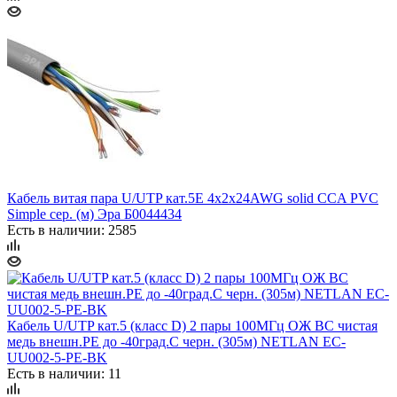
Кабель витая пара U/UTP кат.5E 4х2х24AWG solid CCA PVC
Simple сер. (м) Эра Б0044434
Есть в наличии: 2585
Кабель U/UTP кат.5 (класс D) 2 пары 100МГц ОЖ BC чистая
медь внешн.PE до -40град.C черн. (305м) NETLAN EC-
UU002-5-PE-BK
Есть в наличии: 11