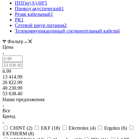
ППГнг(А)-HF
5
Провод акустический
1
Резак кабельный
1
РК
1
Сетевой шнур питания
2
Телекоммуникацонный соединительный кабель
6
Фильтр
Цена
6.99
13 414.99
26 822.99
40 230.99
53 638.40
Наши предложения
Все
Бренд
CHINT (
2
)
EKF (
18
)
Electrolux (
4
)
Ergolux (
6
)
EXTHERM (
8
)