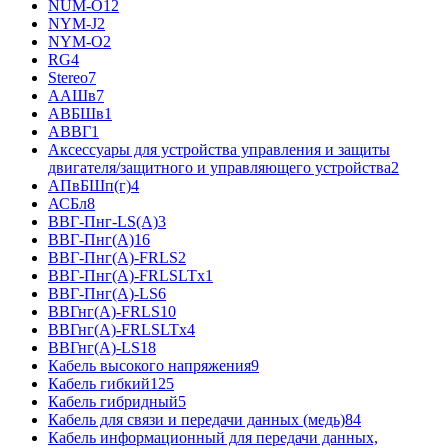
NUM-О
12
NYM-J
2
NYM-O
2
RG
4
Stereo
7
ААШв
7
АВБШв
1
АВВГ
1
Аксессуары для устройства управления и защиты
двигателя/защитного и управляющего устройства
2
АПвБШп(г)
4
АСБл
8
ВВГ-Пнг-LS(А)
3
ВВГ-Пнг(А)
16
ВВГ-Пнг(А)-FRLS
2
ВВГ-Пнг(А)-FRLSLTx
1
ВВГ-Пнг(А)-LS
6
ВВГнг(А)-FRLS
10
ВВГнг(А)-FRLSLTx
4
ВВГнг(А)-LS
18
Кабель высокого напряжения
9
Кабель гибкий
125
Кабель гибридный
5
Кабель для связи и передачи данных (медь)
84
Кабель информационный для передачи данных,