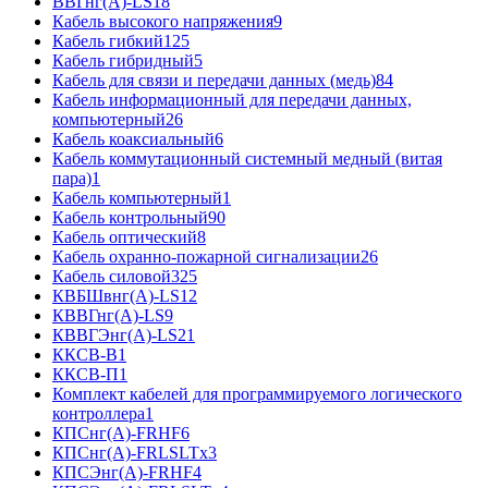
ВВГнг(А)-LS
18
Кабель высокого напряжения
9
Кабель гибкий
125
Кабель гибридный
5
Кабель для связи и передачи данных (медь)
84
Кабель информационный для передачи данных,
компьютерный
26
Кабель коаксиальный
6
Кабель коммутационный системный медный (витая
пара)
1
Кабель компьютерный
1
Кабель контрольный
90
Кабель оптический
8
Кабель охранно-пожарной сигнализации
26
Кабель силовой
325
КВБШвнг(А)-LS
12
КВВГнг(А)-LS
9
КВВГЭнг(А)-LS
21
ККСВ-В
1
ККСВ-П
1
Комплект кабелей для программируемого логического
контроллера
1
КПСнг(А)-FRHF
6
КПСнг(А)-FRLSLTx
3
КПСЭнг(А)-FRHF
4