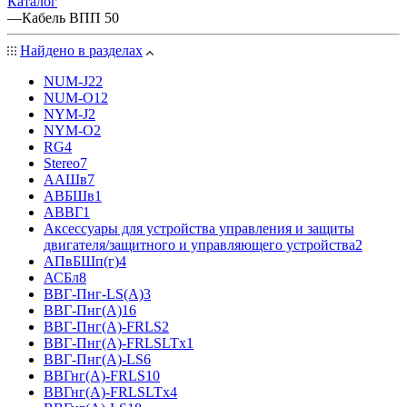
Каталог
—
Кабель ВПП 50
Найдено в разделах
NUM-J
22
NUM-О
12
NYM-J
2
NYM-O
2
RG
4
Stereo
7
ААШв
7
АВБШв
1
АВВГ
1
Аксессуары для устройства управления и защиты
двигателя/защитного и управляющего устройства
2
АПвБШп(г)
4
АСБл
8
ВВГ-Пнг-LS(А)
3
ВВГ-Пнг(А)
16
ВВГ-Пнг(А)-FRLS
2
ВВГ-Пнг(А)-FRLSLTx
1
ВВГ-Пнг(А)-LS
6
ВВГнг(А)-FRLS
10
ВВГнг(А)-FRLSLTx
4