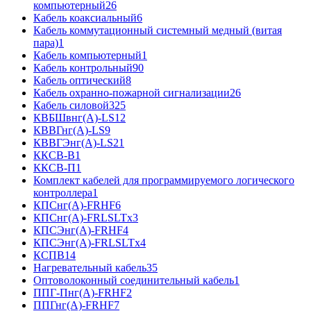
компьютерный
26
Кабель коаксиальный
6
Кабель коммутационный системный медный (витая
пара)
1
Кабель компьютерный
1
Кабель контрольный
90
Кабель оптический
8
Кабель охранно-пожарной сигнализации
26
Кабель силовой
325
КВБШвнг(А)-LS
12
КВВГнг(А)-LS
9
КВВГЭнг(А)-LS
21
ККСВ-В
1
ККСВ-П
1
Комплект кабелей для программируемого логического
контроллера
1
КПСнг(А)-FRHF
6
КПСнг(А)-FRLSLTx
3
КПСЭнг(А)-FRHF
4
КПСЭнг(А)-FRLSLTx
4
КСПВ
14
Нагревательный кабель
35
Оптоволоконный соединительный кабель
1
ППГ-Пнг(А)-FRHF
2
ППГнг(А)-FRHF
7