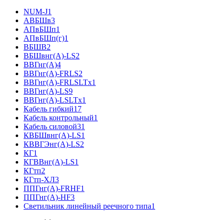
NUM-J
1
АВБШв
3
АПвБШп
1
АПвБШп(г)
1
ВБШВ
2
ВБШвнг(А)-LS
2
ВВГнг(А)
4
ВВГнг(А)-FRLS
2
ВВГнг(А)-FRLSLTx
1
ВВГнг(А)-LS
9
ВВГнг(А)-LSLTx
1
Кабель гибкий
17
Кабель контрольный
1
Кабель силовой
31
КВБШвнг(А)-LS
1
КВВГЭнг(А)-LS
2
КГ
1
КГВВнг(А)-LS
1
КГтп
2
КГтп-ХЛ
3
ППГнг(А)-FRHF
1
ППГнг(А)-HF
3
Светильник линейный реечного типа
1