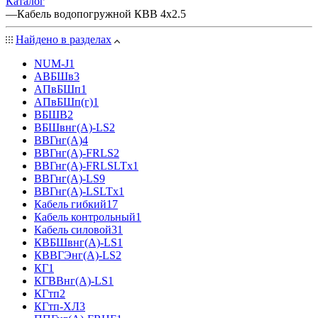
Каталог
—
Кабель водопогружной КВВ 4х2.5
Найдено в разделах
NUM-J
1
АВБШв
3
АПвБШп
1
АПвБШп(г)
1
ВБШВ
2
ВБШвнг(А)-LS
2
ВВГнг(А)
4
ВВГнг(А)-FRLS
2
ВВГнг(А)-FRLSLTx
1
ВВГнг(А)-LS
9
ВВГнг(А)-LSLTx
1
Кабель гибкий
17
Кабель контрольный
1
Кабель силовой
31
КВБШвнг(А)-LS
1
КВВГЭнг(А)-LS
2
КГ
1
КГВВнг(А)-LS
1
КГтп
2
КГтп-ХЛ
3