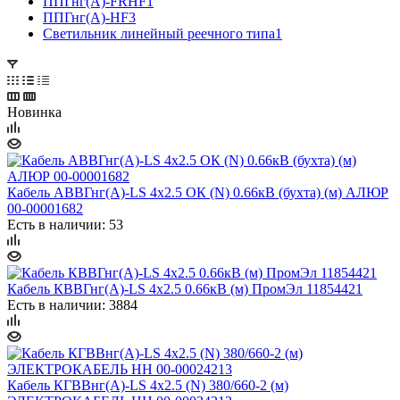
ППГнг(А)-FRHF
1
ППГнг(А)-HF
3
Светильник линейный реечного типа
1
Новинка
Кабель АВВГнг(А)-LS 4х2.5 ОК (N) 0.66кВ (бухта) (м) АЛЮР
00-00001682
Есть в наличии: 53
Кабель КВВГнг(А)-LS 4х2.5 0.66кВ (м) ПромЭл 11854421
Есть в наличии: 3884
Кабель КГВВнг(А)-LS 4х2.5 (N) 380/660-2 (м)