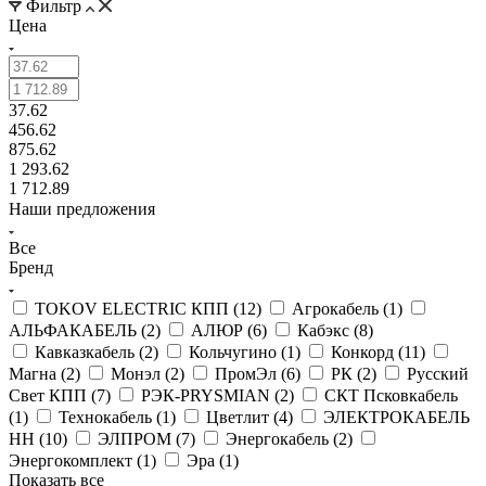
Фильтр
Цена
37.62
456.62
875.62
1 293.62
1 712.89
Наши предложения
Все
Бренд
TOKOV ELECTRIC КПП (
12
)
Агрокабель (
1
)
АЛЬФАКАБЕЛЬ (
2
)
АЛЮР (
6
)
Кабэкс (
8
)
Кавказкабель (
2
)
Кольчугино (
1
)
Конкорд (
11
)
Магна (
2
)
Монэл (
2
)
ПромЭл (
6
)
РК (
2
)
Русский
Свет КПП (
7
)
РЭК-PRYSMIAN (
2
)
СКТ Псковкабель
(
1
)
Технокабель (
1
)
Цветлит (
4
)
ЭЛЕКТРОКАБЕЛЬ
НН (
10
)
ЭЛПРОМ (
7
)
Энергокабель (
2
)
Энергокомплект (
1
)
Эра (
1
)
Показать все