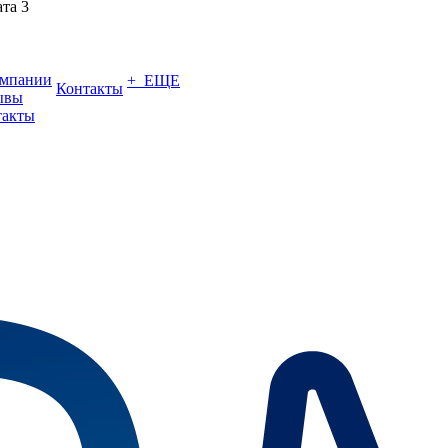
ата 3
омпании
+ ЕЩЕ
Контакты
ывы
такты