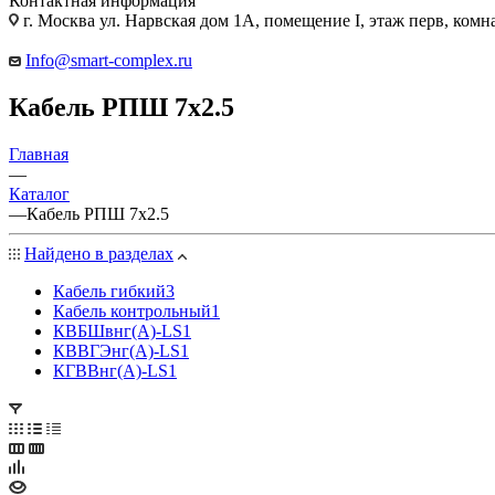
Контактная информация
г. Москва ул. Нарвская дом 1А, помещение I, этаж перв, комн
Info@smart-complex.ru
Кабель РПШ 7х2.5
Главная
—
Каталог
—
Кабель РПШ 7х2.5
Найдено в разделах
Кабель гибкий
3
Кабель контрольный
1
КВБШвнг(А)-LS
1
КВВГЭнг(А)-LS
1
КГВВнг(А)-LS
1