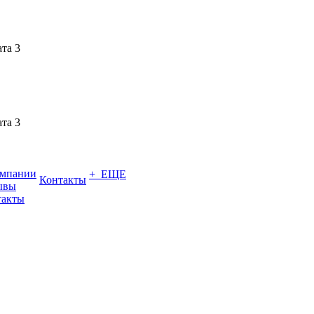
ата 3
ата 3
омпании
+ ЕЩЕ
Контакты
ывы
такты