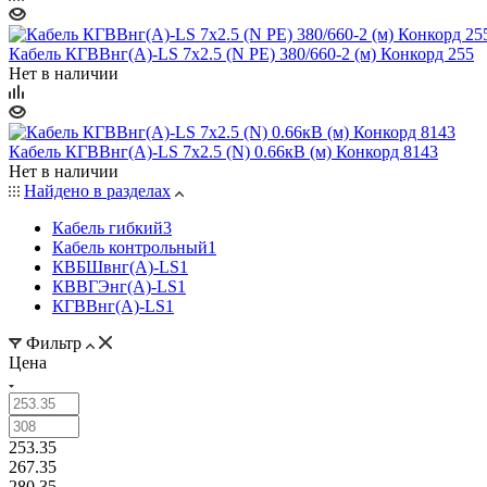
Кабель КГВВнг(А)-LS 7х2.5 (N PE) 380/660-2 (м) Конкорд 255
Нет в наличии
Кабель КГВВнг(А)-LS 7х2.5 (N) 0.66кВ (м) Конкорд 8143
Нет в наличии
Найдено в разделах
Кабель гибкий
3
Кабель контрольный
1
КВБШвнг(А)-LS
1
КВВГЭнг(А)-LS
1
КГВВнг(А)-LS
1
Фильтр
Цена
253.35
267.35
280.35