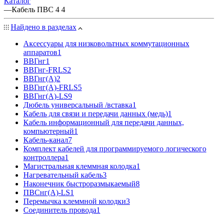
Каталог
—
Кабель ПВС 4 4
Найдено в разделах
Аксессуары для низковольтных коммутационных
аппаратов
1
ВВГнг
1
ВВГнг-FRLS
2
ВВГнг(А)
2
ВВГнг(А)-FRLS
5
ВВГнг(А)-LS
9
Дюбель универсальный /вставка
1
Кабель для связи и передачи данных (медь)
1
Кабель информационный для передачи данных,
компьютерный
1
Кабель-канал
7
Комплект кабелей для программируемого логического
контроллера
1
Магистральная клеммная колодка
1
Нагревательный кабель
3
Наконечник быстроразмыкаемый
8
ПВСнг(А)-LS
1
Перемычка клеммной колодки
3
Соединитель провода
1