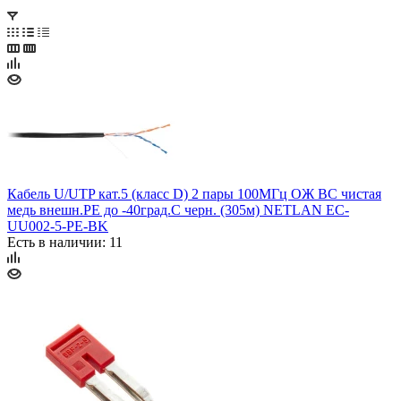
Кабель U/UTP кат.5 (класс D) 2 пары 100МГц ОЖ BC чистая
медь внешн.PE до -40град.C черн. (305м) NETLAN EC-
UU002-5-PE-BK
Есть в наличии: 11