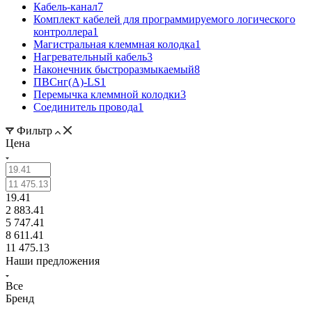
Кабель-канал
7
Комплект кабелей для программируемого логического
контроллера
1
Магистральная клеммная колодка
1
Нагревательный кабель
3
Наконечник быстроразмыкаемый
8
ПВСнг(А)-LS
1
Перемычка клеммной колодки
3
Соединитель провода
1
Фильтр
Цена
19.41
2 883.41
5 747.41
8 611.41
11 475.13
Наши предложения
Все
Бренд