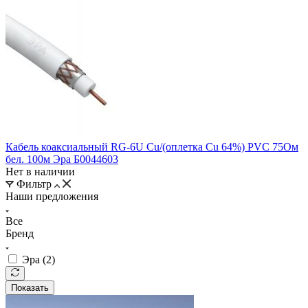
Кабель коаксиальный RG-6U Cu/(оплетка Cu 64%) PVC 75Ом
бел. 100м Эра Б0044603
Нет в наличии
Фильтр
Наши предложения
Все
Бренд
Эра (
2
)
Показать