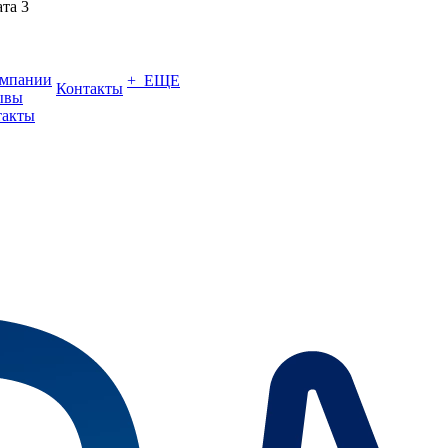
ата 3
омпании
+ ЕЩЕ
Контакты
ывы
такты