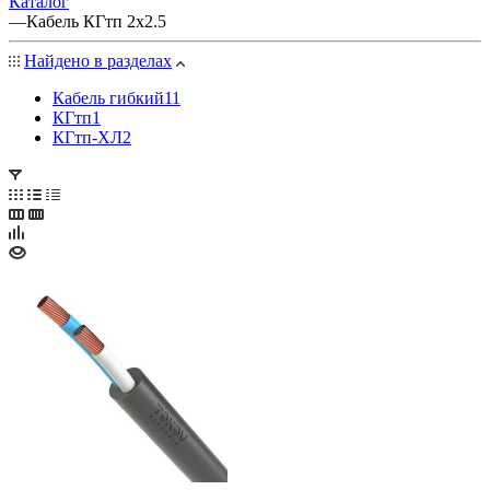
Каталог
—
Кабель КГтп 2х2.5
Найдено в разделах
Кабель гибкий
11
КГтп
1
КГтп-ХЛ
2