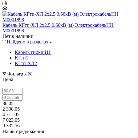
Кабель КГтп-ХЛ 2х2.5 0.66кВ (м) ЭлектрокабельНН
M0001898
Нет в наличии
Найдено в разделах
Кабель гибкий
11
КГтп
1
КГтп-ХЛ
2
Фильтр
Цена
86.05
2 398.05
4 711.05
7 023.05
9 335.56
Наши предложения