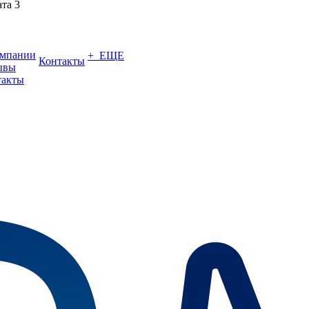
ата 3
омпании
+ ЕЩЕ
Контакты
ывы
такты