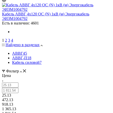
Кабель АВВГ 4х120 ОС (N) 1кВ (м) Энергокабель
ЭИЗМ1004792
Есть в наличии: 4601
1
2
3
4
Найдено в разделах
АВВГ
45
АВВГ-П
18
Кабель силовой
7
Фильтр
Цена
25.13
472.13
918.13
1 365.13