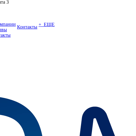
ата 3
омпании
+ ЕЩЕ
Контакты
ывы
такты