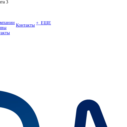
ата 3
омпании
+ ЕЩЕ
Контакты
ывы
такты