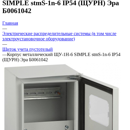
SIMPLE stmS-1n-6 IP54 (ЩУРН) Эра
Б0061042
Главная
—
Электрические распределительные системы (в том числе
электроустановочное оборудование)
—
Щиток учета пустотелый
—
Корпус металлический ЩУ-1Н-6 SIMPLE stmS-1n-6 IP54
(ЩУРН) Эра Б0061042