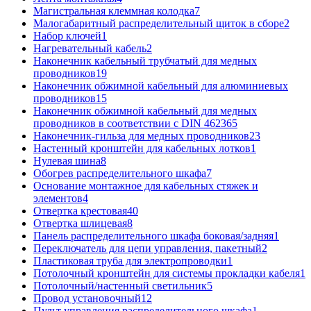
Магистральная клеммная колодка
7
Малогабаритный распределительный щиток в сборе
2
Набор ключей
1
Нагревательный кабель
2
Наконечник кабельный трубчатый для медных
проводников
19
Наконечник обжимной кабельный для алюминиевых
проводников
15
Наконечник обжимной кабельный для медных
проводников в соответствии с DIN 46236
5
Наконечник-гильза для медных проводников
23
Настенный кронштейн для кабельных лотков
1
Нулевая шина
8
Обогрев распределительного шкафа
7
Основание монтажное для кабельных стяжек и
элементов
4
Отвертка крестовая
40
Отвертка шлицевая
8
Панель распределительного шкафа боковая/задняя
1
Переключатель для цепи управления, пакетный
2
Пластиковая труба для электропроводки
1
Потолочный кронштейн для системы прокладки кабеля
1
Потолочный/настенный светильник
5
Провод установочный
12
Пульт управления распределительного шкафа
1