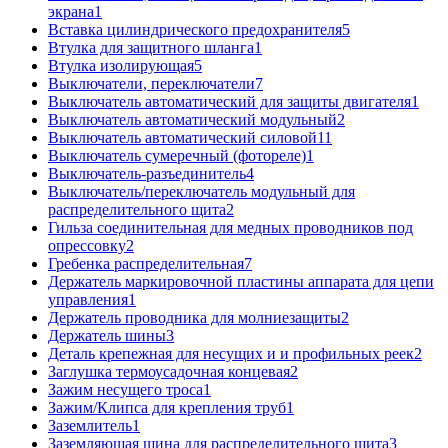
экрана
1
Вставка цилиндрического предохранителя
5
Втулка для защитного шланга
1
Втулка изолирующая
5
Выключатели, переключатели
7
Выключатель автоматический для защиты двигателя
1
Выключатель автоматический модульный
2
Выключатель автоматический силовой
11
Выключатель сумеречный (фотореле)
1
Выключатель-разъединитель
4
Выключатель/переключатель модульный для
распределительного щита
2
Гильза соединительная для медных проводников под
опрессовку
2
Гребенка распределительная
7
Держатель маркировочной пластины аппарата для цепи
управления
1
Держатель проводника для молниезащиты
2
Держатель шины
3
Деталь крепежная для несущих и и профильных реек
2
Заглушка термоусадочная концевая
2
Зажим несущего троса
1
Зажим/Клипса для крепления труб
1
Заземлитель
1
Заземляющая шина для распределительного щита
3