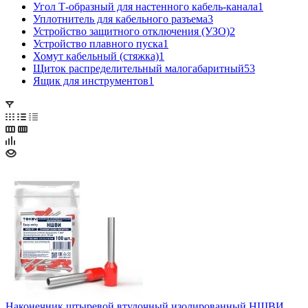
Угол Т-образный для настенного кабель-канала
1
Уплотнитель для кабельного разъема
3
Устройство защитного отключения (УЗО)
2
Устройство плавного пуска
1
Хомут кабельный (стяжка)
1
Щиток распределительный малогабаритный
53
Ящик для инструментов
1
Наконечник штыревой втулочный изолированный НШВИ