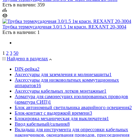
Есть в наличии: 359
Трубка термоусадочная 3.0/1.5 1м красн. REXANT 20-3004
Есть в наличии: 1
1
2
3
50
Найдено в разделах
DIN-рейка
2
Аксессуары для заземления и молниезащиты
1
Аксессуары для низковольтных коммутационных
аппаратов
16
Аксессуары кабельных лотков монтажные
1
Арматура для самонесущих изолированных проводов
(арматура СИП)
1
Блок автономный светильника аварийного освещения
2
Блок-контакт с выдержкой времени
3
Блокировка механическая для выключателя
1
Ввод кабельный/сальник
8
Вкладыш для инструмента для опрессовки кабельных
наконечников, оконцевания проводов, присоединения