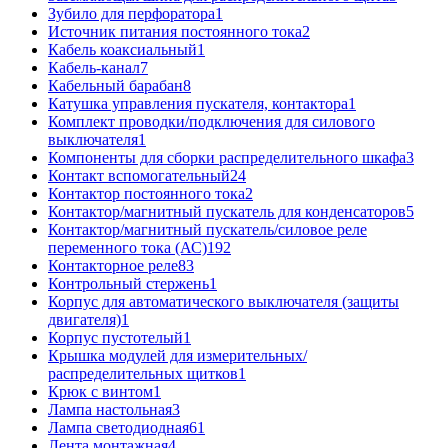
Зубило для перфоратора
1
Источник питания постоянного тока
2
Кабель коаксиальный
1
Кабель-канал
7
Кабельный барабан
8
Катушка управления пускателя, контактора
1
Комплект проводки/подключения для силового
выключателя
1
Компоненты для сборки распределительного шкафа
3
Контакт вспомогательный
24
Контактор постоянного тока
2
Контактор/магнитный пускатель для конденсаторов
5
Контактор/магнитный пускатель/силовое реле
переменного тока (АС)
192
Контакторное реле
83
Контрольный стержень
1
Корпус для автоматического выключателя (защиты
двигателя)
1
Корпус пустотелый
1
Крышка модулей для измерительных/
распределительных щитков
1
Крюк с винтом
1
Лампа настольная
3
Лампа светодиодная
61
Лента монтажная
4