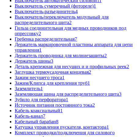
Выключатель автоматический силовой
11
Выключатель сумеречный (фотореле)
1
Выключатель-разъединитель
4
Выключатель/переключатель модульный для
распределительного щита
2
Гильза соединительная для медных проводников под
опрессовку
2
Гребенка распределительная
7
Держатель маркировочной пластины аппарата для цепи
управления
1
Держатель проводника для молниезащиты
2
Держатель шины
3
Деталь крепежная для несущих и и профильных реек
2
Заглушка термоусадочная концевая
2
Зажим несущего троса
1
Зажим/Клипса для крепления труб
1
Заземлитель
1
Заземляющая шина для распределительного щита
3
Зубило для перфоратора
1
Источник питания постоянного тока
2
Кабель коаксиальный
1
Кабель-канал
7
Кабельный барабан
8
Катушка управления пускателя, контактора
1
Комплект проводки/подключения для силового