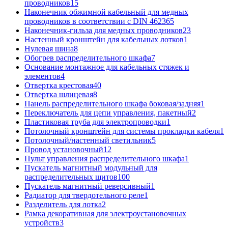
проводников
15
Наконечник обжимной кабельный для медных
проводников в соответствии с DIN 46236
5
Наконечник-гильза для медных проводников
23
Настенный кронштейн для кабельных лотков
1
Нулевая шина
8
Обогрев распределительного шкафа
7
Основание монтажное для кабельных стяжек и
элементов
4
Отвертка крестовая
40
Отвертка шлицевая
8
Панель распределительного шкафа боковая/задняя
1
Переключатель для цепи управления, пакетный
2
Пластиковая труба для электропроводки
1
Потолочный кронштейн для системы прокладки кабеля
1
Потолочный/настенный светильник
5
Провод установочный
12
Пульт управления распределительного шкафа
1
Пускатель магнитный модульный для
распределительных щитов
100
Пускатель магнитный реверсивный
1
Радиатор для твердотельного реле
1
Разделитель для лотка
2
Рамка декоративная для электроустановочных
устройств
3