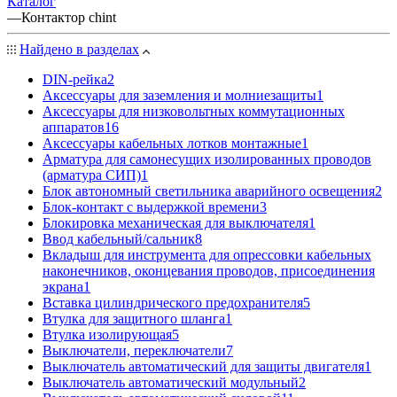
Каталог
—
Контактор сhint
Найдено в разделах
DIN-рейка
2
Аксессуары для заземления и молниезащиты
1
Аксессуары для низковольтных коммутационных
аппаратов
16
Аксессуары кабельных лотков монтажные
1
Арматура для самонесущих изолированных проводов
(арматура СИП)
1
Блок автономный светильника аварийного освещения
2
Блок-контакт с выдержкой времени
3
Блокировка механическая для выключателя
1
Ввод кабельный/сальник
8
Вкладыш для инструмента для опрессовки кабельных
наконечников, оконцевания проводов, присоединения
экрана
1
Вставка цилиндрического предохранителя
5
Втулка для защитного шланга
1
Втулка изолирующая
5
Выключатели, переключатели
7
Выключатель автоматический для защиты двигателя
1
Выключатель автоматический модульный
2