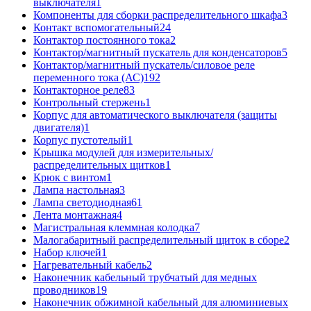
выключателя
1
Компоненты для сборки распределительного шкафа
3
Контакт вспомогательный
24
Контактор постоянного тока
2
Контактор/магнитный пускатель для конденсаторов
5
Контактор/магнитный пускатель/силовое реле
переменного тока (АС)
192
Контакторное реле
83
Контрольный стержень
1
Корпус для автоматического выключателя (защиты
двигателя)
1
Корпус пустотелый
1
Крышка модулей для измерительных/
распределительных щитков
1
Крюк с винтом
1
Лампа настольная
3
Лампа светодиодная
61
Лента монтажная
4
Магистральная клеммная колодка
7
Малогабаритный распределительный щиток в сборе
2
Набор ключей
1
Нагревательный кабель
2
Наконечник кабельный трубчатый для медных
проводников
19
Наконечник обжимной кабельный для алюминиевых