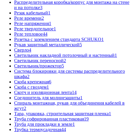
Распределительная коробка/корпус для монтажа на стене
и на потолке
3
Резак кабельный
1
Реле времени
2
Реле напряжения
1
Реле твердотельное
1
Реле тепловое
44
Розетка с заземлением стандарта SCHUKO
1
Рукав защитный металлический
5
Сверло
4
Светильник накладной потолочный и настенный
1
Светильник переносной
2
Светильник/прожектор
5
Система блокировки для системы распределительного
шкафа
2
Скоба крепежная
6
Скоба с гвоздем
1
Скотч и изоляционная лента
14
Соединитель для молниезащиты
1
Спираль монтажная, рукав для объединения кабелей в
жгут
2
Тара, упаковка, строительная защитная пленка
1
Труба гофрированная пластиковая
19
Труба для прокладки в земле
1
Трубка термоусадочная
44