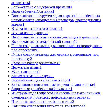
аппаратов
4
Блок-контакт с выдержкой времени
4
Ввод кабельный/сальник
1
Вкладыш для инструмента для опрессовки кабельных
наконечников, оконцевания проводов, присоединения
экрана
1
Втулка для защитного шланга
1
Втулка изолирующая
2
Выключатель автоматический для защиты двигателя
1
Выключатель автоматический силовой
2
Гильза соединительная для алюминиевых проводников
под опрессовку
1
Гильза соединительная для медных проводников под
опрессовку
2
Гребенка распределительная
5
Держатель шины
1
Жало паяльника
1
Зажим заземления трубы
1
Зажим/Клипса для крепления труб
1
Заземляющая шина для распределительного щита
4
Защита ввода кабеля в кабель-канал
1
Инструмент для опрессовки кабельных наконечников,
оконцевания проводов, присоединения экрана
1
Источник питания постоянного тока
2
Катушка управления пускателя, контактора
3