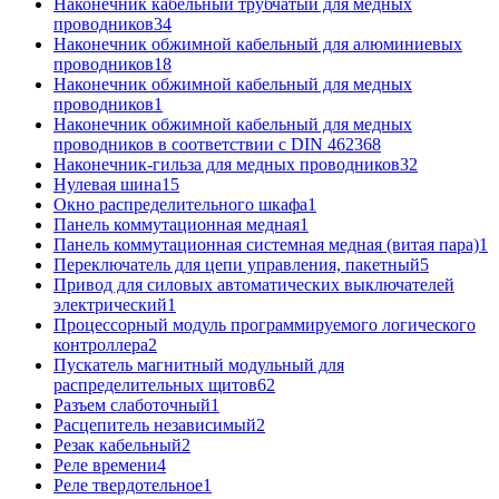
Наконечник кабельный трубчатый для медных
проводников
34
Наконечник обжимной кабельный для алюминиевых
проводников
18
Наконечник обжимной кабельный для медных
проводников
1
Наконечник обжимной кабельный для медных
проводников в соответствии с DIN 46236
8
Наконечник-гильза для медных проводников
32
Нулевая шина
15
Окно распределительного шкафа
1
Панель коммутационная медная
1
Панель коммутационная системная медная (витая пара)
1
Переключатель для цепи управления, пакетный
5
Привод для силовых автоматических выключателей
электрический
1
Процессорный модуль программируемого логического
контроллера
2
Пускатель магнитный модульный для
распределительных щитов
62
Разъем слаботочный
1
Расцепитель независимый
2
Резак кабельный
2
Реле времени
4
Реле твердотельное
1