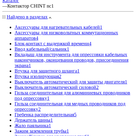
Каталог
—
Контактор CHINT nc1
Найдено в разделах
Аксессуары для нагревательных кабелей
1
Аксессуары для низковольтных коммутационных
аппаратов
4
Блок-контакт с выдержкой времени
4
Ввод кабельный/сальник
1
Вкладыш для инструмента для опрессовки кабельных
наконечников, оконцевания проводов, присоединения
экрана
1
Втулка для защитного шланга
1
Втулка изолирующая
2
Выключатель автоматический для защиты двигателя
1
Выключатель автоматический силовой
2
Гильза соединительная для алюминиевых проводников
под опрессовку
1
Гильза соединительная для медных проводников под
опрессовку
2
Гребенка распределительная
5
Держатель шины
1
Жало паяльника
1
Зажим заземления трубы
1