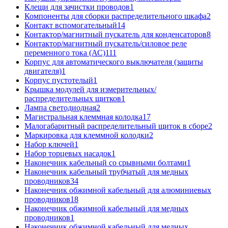
Клещи для зачистки проводов
1
Компоненты для сборки распределительного шкафа
2
Контакт вспомогательный
14
Контактор/магнитный пускатель для конденсаторов
8
Контактор/магнитный пускатель/силовое реле
переменного тока (АС)
111
Корпус для автоматического выключателя (защиты
двигателя)
1
Корпус пустотелый
1
Крышка модулей для измерительных/
распределительных щитков
1
Лампа светодиодная
2
Магистральная клеммная колодка
17
Малогабаритный распределительный щиток в сборе
2
Маркировка для клеммной колодки
2
Набор ключей
1
Набор торцевых насадок
1
Наконечник кабельный со срывными болтами
1
Наконечник кабельный трубчатый для медных
проводников
34
Наконечник обжимной кабельный для алюминиевых
проводников
18
Наконечник обжимной кабельный для медных
проводников
1
Наконечник обжимной кабельный для медных