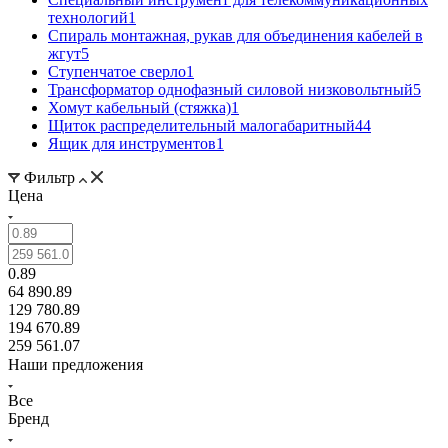
технологий
1
Спираль монтажная, рукав для объединения кабелей в
жгут
5
Ступенчатое сверло
1
Трансформатор однофазный силовой низковольтный
5
Хомут кабельный (стяжка)
1
Щиток распределительный малогабаритный
44
Ящик для инструментов
1
Фильтр
Цена
0.89
64 890.89
129 780.89
194 670.89
259 561.07
Наши предложения
Все
Бренд