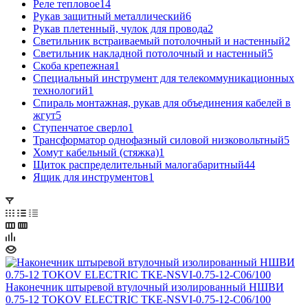
Реле тепловое
14
Рукав защитный металлический
6
Рукав плетенный, чулок для провода
2
Светильник встраиваемый потолочный и настенный
2
Светильник накладной потолочный и настенный
5
Скоба крепежная
1
Специальный инструмент для телекоммуникационных
технологий
1
Спираль монтажная, рукав для объединения кабелей в
жгут
5
Ступенчатое сверло
1
Трансформатор однофазный силовой низковольтный
5
Хомут кабельный (стяжка)
1
Щиток распределительный малогабаритный
44
Ящик для инструментов
1
Наконечник штыревой втулочный изолированный НШВИ
0.75-12 TOKOV ELECTRIC TKE-NSVI-0.75-12-C06/100