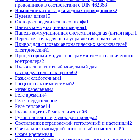
проводников в соответствии с DIN 46236
8
Наконечник-гильза для медных проводников
32
Нулевая шина
15
Окно распределительного шкафа
1
Панель коммутационная медная
1
Панель коммутационная системная медная (витая пара)
1
Переключатель для цепи управления, пакетный
5
Привод для силовых автоматических выключателей
электрический
1
Процессорный модуль программируемого логического
контроллера
2
Пускатель магнитный модульный для
распределительных щитов
62
Разъем слаботочный
1
Расцепитель независимый
2
Резак кабельный
2
Реле времени
4
Реле твердотельное
1
Реле тепловое
14
Рукав защитный металлический
6
Рукав плетенный, чулок для провода
2
Светильник встраиваемый потолочный и настенный
2
Светильник накладной потолочный и настенный
5
Скоба крепежная
1
Специальный инструмент для телекоммуникационных