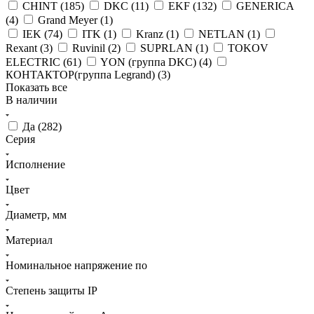
CHINT (
185
)
DKC (
11
)
EKF (
132
)
GENERICA
(
4
)
Grand Meyer (
1
)
IEK (
74
)
ITK (
1
)
Kranz (
1
)
NETLAN (
1
)
Rexant (
3
)
Ruvinil (
2
)
SUPRLAN (
1
)
TOKOV
ELECTRIC (
61
)
YON (группа DKC) (
4
)
КОНТАКТОР(группа Legrand) (
3
)
Показать все
В наличии
Да (
282
)
Серия
Исполнение
Цвет
Диаметр, мм
Материал
Номинальное напряжение по
Степень защиты IP