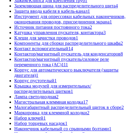
Зажим/Клипса для крепления труб
1
Заземляющая шина для распределительного щита
4
Защита ввода кабеля в кабель-канал
1
Инструмент для опрессовки кабельных наконечников,
оконцевания проводов, присоединения экрана
1
Источник питания постоянного тока
2
Катушка управления пускателя, контактора
3
Клещи для зачистки проводов
1
Компоненты для сборки распределительного шкафа
2
Контакт вспомогательный
14
Контактор/магнитный пускатель для конденсаторов
8
Контактор/магнитный пускатель/силовое реле
переменного тока (АС)
111
Корпус для автоматического выключателя (защиты
двигателя)
1
Корпус пустотелый
1
Крышка модулей для измерительных/
распределительных щитков
1
Лампа светодиодная
2
Магистральная клеммная колодка
17
Малогабаритный распределительный щиток в сборе
2
Маркировка для клеммной колодки
2
Набор ключей
1
Набор торцевых насадок
1
Наконечник кабельный со срывными болтами
1