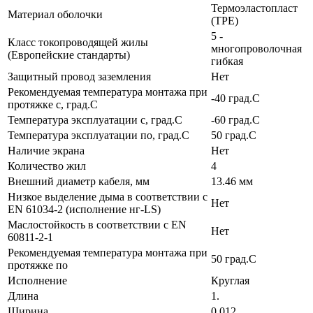
Термоэластопласт
Материал оболочки
(TPE)
5 -
Класс токопроводящей жилы
многопроволочная
(Европейские стандарты)
гибкая
Защитный провод заземления
Нет
Рекомендуемая температура монтажа при
-40 град.C
протяжке с, град.C
Температура эксплуатации с, град.C
-60 град.C
Температура эксплуатации по, град.C
50 град.C
Наличие экрана
Нет
Количество жил
4
Внешний диаметр кабеля, мм
13.46 мм
Низкое выделение дыма в соответствии с
Нет
EN 61034-2 (исполнение нг-LS)
Маслостойкость в соответствии с EN
Нет
60811-2-1
Рекомендуемая температура монтажа при
50 град.C
протяжке по
Исполнение
Круглая
Длина
1.
Ширина
0.012