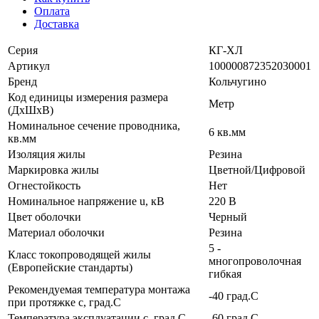
Оплата
Доставка
Серия
КГ-ХЛ
Артикул
100000872352030001
Бренд
Кольчугино
Код единицы измерения размера
Метр
(ДхШхВ)
Номинальное сечение проводника,
6 кв.мм
кв.мм
Изоляция жилы
Резина
Маркировка жилы
Цветной/Цифровой
Огнестойкость
Нет
Номинальное напряжение u, кВ
220 В
Цвет оболочки
Черный
Материал оболочки
Резина
5 -
Класс токопроводящей жилы
многопроволочная
(Европейские стандарты)
гибкая
Рекомендуемая температура монтажа
-40 град.C
при протяжке с, град.C
Температура эксплуатации с, град.C
-60 град.C