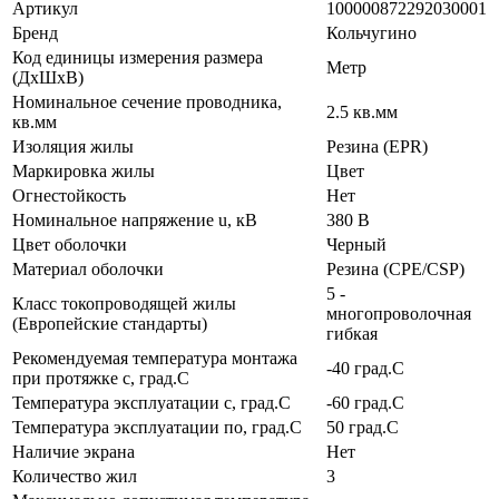
Артикул
100000872292030001
Бренд
Кольчугино
Код единицы измерения размера
Метр
(ДхШхВ)
Номинальное сечение проводника,
2.5 кв.мм
кв.мм
Изоляция жилы
Резина (EPR)
Маркировка жилы
Цвет
Огнестойкость
Нет
Номинальное напряжение u, кВ
380 В
Цвет оболочки
Черный
Материал оболочки
Резина (CPE/CSP)
5 -
Класс токопроводящей жилы
многопроволочная
(Европейские стандарты)
гибкая
Рекомендуемая температура монтажа
-40 град.C
при протяжке с, град.C
Температура эксплуатации с, град.C
-60 град.C
Температура эксплуатации по, град.C
50 град.C
Наличие экрана
Нет
Количество жил
3