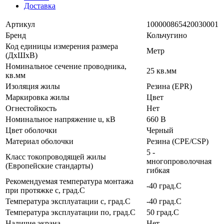
Доставка
Артикул
100000865420030001
Бренд
Кольчугино
Код единицы измерения размера
Метр
(ДхШхВ)
Номинальное сечение проводника,
25 кв.мм
кв.мм
Изоляция жилы
Резина (EPR)
Маркировка жилы
Цвет
Огнестойкость
Нет
Номинальное напряжение u, кВ
660 В
Цвет оболочки
Черный
Материал оболочки
Резина (CPE/CSP)
5 -
Класс токопроводящей жилы
многопроволочная
(Европейские стандарты)
гибкая
Рекомендуемая температура монтажа
-40 град.C
при протяжке с, град.C
Температура эксплуатации с, град.C
-40 град.C
Температура эксплуатации по, град.C
50 град.C
Наличие экрана
Нет