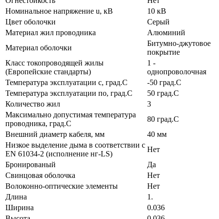
Огнестойкость
Нет
Номинальное напряжение u, кВ
10 кВ
Цвет оболочки
Серый
Материал жил проводника
Алюминий
Битумно-джутовое
Материал оболочки
покрытие
Класс токопроводящей жилы
1 -
(Европейские стандарты)
однопроволочная
Температура эксплуатации с, град.C
-50 град.C
Температура эксплуатации по, град.C
50 град.C
Количество жил
3
Максимально допустимая температура
80 град.C
проводника, град.C
Внешний диаметр кабеля, мм
40 мм
Низкое выделение дыма в соответствии с
Нет
EN 61034-2 (исполнение нг-LS)
Бронированый
Да
Свинцовая оболочка
Нет
Волоконно-оптические элементы
Нет
Длина
1.
Ширина
0.036
Высота
0.036