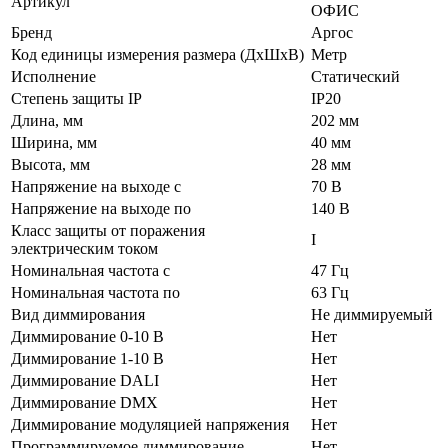
Артикул
ОФИС
Бренд
Аргос
Код единицы измерения размера (ДхШхВ)
Метр
Исполнение
Статический
Степень защиты IP
IP20
Длина, мм
202 мм
Ширина, мм
40 мм
Высота, мм
28 мм
Напряжение на выходе с
70 В
Напряжение на выходе по
140 В
Класс защиты от поражения
I
электрическим током
Номинальная частота с
47 Гц
Номинальная частота по
63 Гц
Вид диммирования
Не диммируемый
Диммирование 0-10 В
Нет
Диммирование 1-10 В
Нет
Диммирование DALI
Нет
Диммирование DMX
Нет
Диммирование модуляцией напряжения
Нет
Программируемое диммирование
Нет