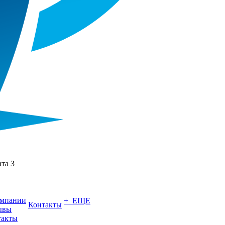
ата 3
омпании
+ ЕЩЕ
Контакты
ывы
такты