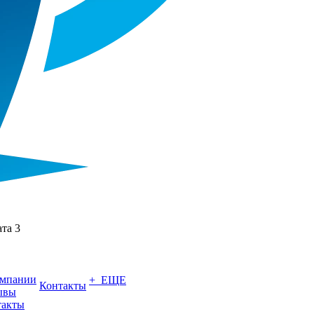
ата 3
омпании
+ ЕЩЕ
Контакты
ывы
такты