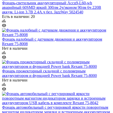
Фонарь-светильник аккумуляторный Accu9-L60-wh
аварийный 60SMD яркий 300лм 2ч/эконом 90лм 6ч 220В
аккум. Li-ion 3.7В 2.4А.ч бел. JazzWay 5024540
Есть в наличии: 20
Фонарь налобный с датчиком движения и аккумулятором
Rexant 75-8008
Нет в наличии
Фонарь прожекторный складной с полимерным
аккумулятором и функцией Power bank Rexant 75-8000
Нет в наличии
Фонарь автомобильный с регулировкой яркости поворотным
магнитом индикатором зарядки и встроенным аккумулятором