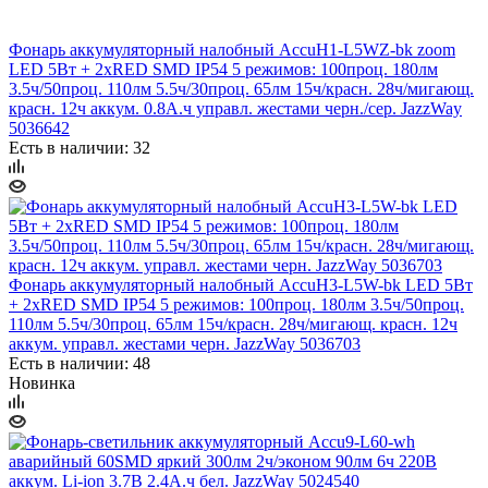
Фонарь аккумуляторный налобный AccuH1-L5WZ-bk zoom
LED 5Вт + 2хRED SMD IP54 5 режимов: 100проц. 180лм
3.5ч/50проц. 110лм 5.5ч/30проц. 65лм 15ч/красн. 28ч/мигающ.
красн. 12ч аккум. 0.8А.ч управл. жестами черн./сер. JazzWay
5036642
Есть в наличии: 32
Фонарь аккумуляторный налобный AccuH3-L5W-bk LED 5Вт
+ 2хRED SMD IP54 5 режимов: 100проц. 180лм 3.5ч/50проц.
110лм 5.5ч/30проц. 65лм 15ч/красн. 28ч/мигающ. красн. 12ч
аккум. управл. жестами черн. JazzWay 5036703
Есть в наличии: 48
Новинка