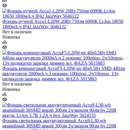
Фонарь ручной Accu1-L20W 20Вт 750лм 6000К Li-Ion 18650
1800мА.ч IP42 JazzWay 5046122
Нет в наличии
Новинка
Фонарь кемпинговый AccuF5-L20W-gn 40х0.5Вт SMD 440лм
аккумулятор 2000мА.ч 2 режима: 100проц. 2ч/10проц. 13ч
индикатор зарядки диммер зел. ФАZА 5015883
Нет в наличии
Новинка
Фонарь-светильник аккумуляторный Accu9-L30-wh
аварийный 30SMD яркий 300лм 2ч/эконом 90лм 6ч 220В