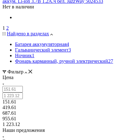
аккум. Li-ion 3.7В 1.2А.ч бел. JazzWay 5024533
Нет в наличии
1
2
Найдено в разделах
Батарея аккумуляторная
4
Гальванический элемент
3
Ночник
1
Фонарь карманный, ручной электрический
27
Фильтр
Цена
151.61
419.61
687.61
955.61
1 223.12
Наши предложения